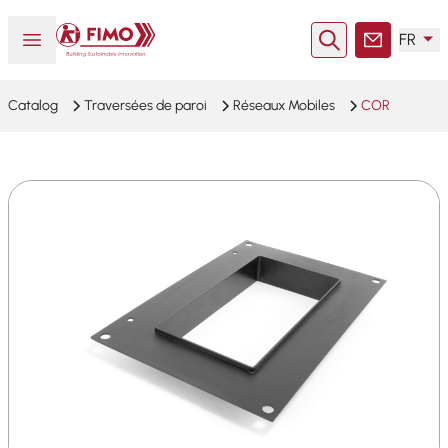
Retour à l'accueil
Ouvrir ou fermer le menu
FR
Rechercher
Contact
Catalog
Traversées de paroi
Réseaux Mobiles
COR