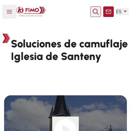
Volver a la página principal
Abrir o cerrar el menú
ES
Buscar en
Contacto
Soluciones de camuflaje
Iglesia de Santeny