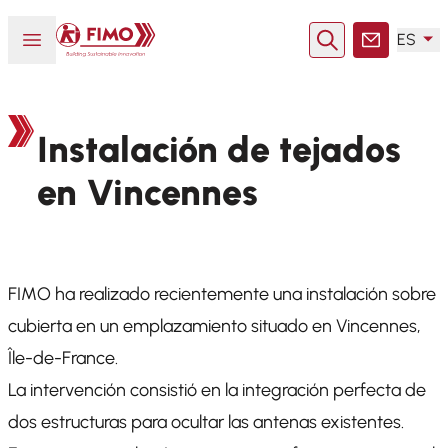
Volver a la página principal
Abrir o cerrar el menú
ES
Buscar en
Contacto
Instalación de tejados
en Vincennes
FIMO ha realizado recientemente una instalación sobre
cubierta en un emplazamiento situado en Vincennes,
Île-de-France.
La intervención consistió en la integración perfecta de
dos estructuras para ocultar las antenas existentes.