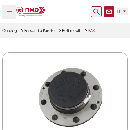
Torna alla pagina iniziale
Aprire o chiudere il menu
IT
Ricerca
Contatto
Catalog
Passanti a Parete
Reti mobili
PAS