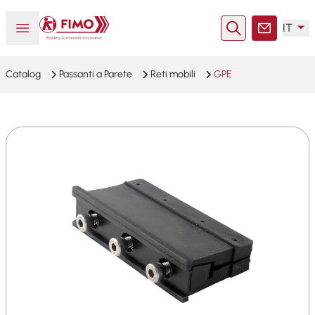
Torna alla pagina iniziale
Aprire o chiudere il menu
IT
Ricerca
Contatto
Catalog
Passanti a Parete
Reti mobili
GPE