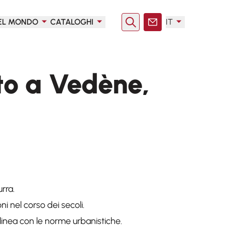
EL MONDO
CATALOGHI
IT
Ricerca
Contatto
o a Vedène,
rra.
ni nel corso dei secoli.
 linea con le norme urbanistiche.