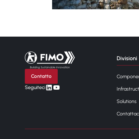
Torna alla pagina iniziale
Divisioni
Contatto
Compone
linkedin
yt
Seguiteci
Infrastruc
Solutions
Contattac