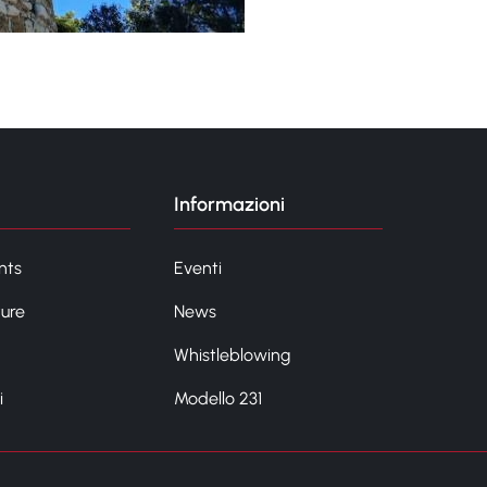
Informazioni
nts
Eventi
ture
News
Whistleblowing
i
Modello 231