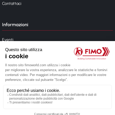
Contattaci
Informazioni
Eventi
News
Whistleblowing
Modello 231
© 2026 FIMO. Tutti i diritti riservati.
Creato dalla web agency Novius
Informativa sulla privacy
Note legali