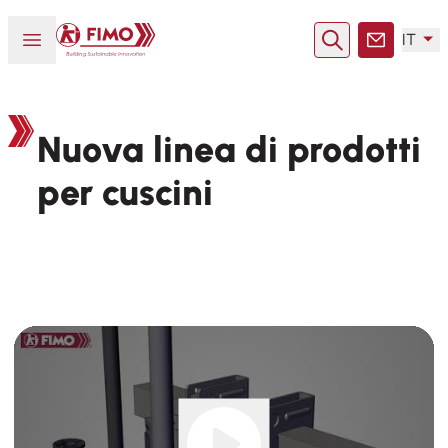
Torna alla pagina iniziale
Aprire o chiudere il menu
IT
Ricerca
Contatto
Nuova linea di prodotti
per cuscini