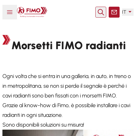
Torna alla pagina iniziale
Aprire o chiudere il menu
IT
Ricerca
Contatto
Morsetti FIMO radianti
Ogni volta che si entra in una galleria, in auto, in treno o
in metropolitana, se non si perde il segnale è perché i
cavi radianti sono ben fissati con i morsetti FIMO.
Grazie al know-how di Fimo, è possibile installare i cavi
radianti in ogni situazione.
Sono disponibili soluzioni su misura!