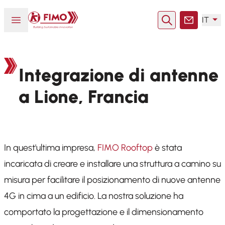
Torna alla pagina iniziale
Aprire o chiudere il menu
IT
Ricerca
Contatto
Integrazione di antenne
a Lione, Francia
In quest'ultima impresa,
FIMO Rooftop
è stata
incaricata di creare e installare una struttura a camino su
misura per facilitare il posizionamento di nuove antenne
4G in cima a un edificio. La nostra soluzione ha
comportato la progettazione e il dimensionamento