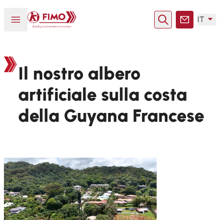
Torna alla pagina iniziale
Aprire o chiudere il menu
IT
Ricerca
Contatto
Il nostro albero
artificiale sulla costa
della Guyana Francese