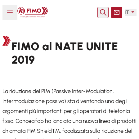
Torna alla pagina iniziale
Aprire o chiudere il menu
IT
Ricerca
Contatto
FIMO al NATE UNITE
2019
La riduzione del PIM (Passive Inter-Modulation,
intermodulazione passiva) sta diventando uno degli
argomenti più importanti per gli operatori di telefonia
fissa. Concealfab ha lanciato una nuova linea di prodotti
chiamata PIM Shield™, focalizzata sulla riduzione del