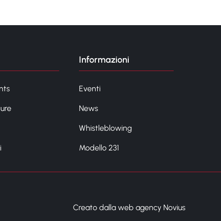
Informazioni
nts
Eventi
ture
News
Whistleblowing
i
Modello 231
Creato dalla web agency Novius