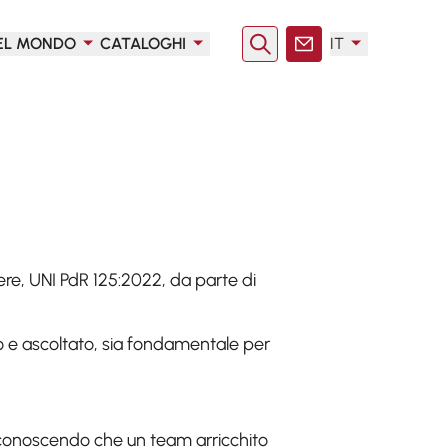
EL MONDO
CATALOGHI
IT
Ricerca
Contatto
ere, UNI PdR 125:2022, da parte di
o e ascoltato, sia fondamentale per
 riconoscendo che un team arricchito