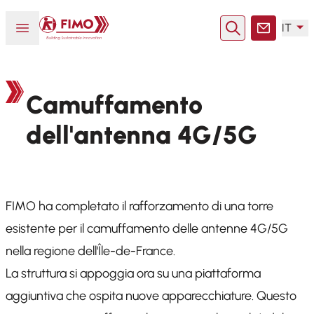
Torna alla pagina iniziale
Aprire o chiudere il menu
IT
Ricerca
Contatto
Camuffamento
dell'antenna 4G/5G
FIMO ha completato il rafforzamento di una torre
esistente per il camuffamento delle antenne 4G/5G
nella regione dell'Île-de-France.
La struttura si appoggia ora su una piattaforma
aggiuntiva che ospita nuove apparecchiature. Questo