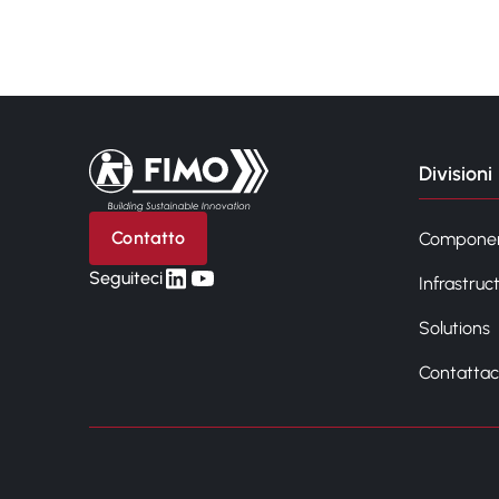
Torna alla pagina iniziale
Divisioni
Contatto
Compone
linkedin
yt
Seguiteci
Infrastruc
Solutions
Contattac