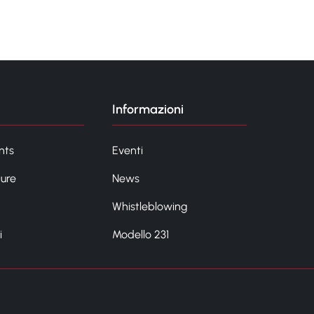
Informazioni
nts
Eventi
ture
News
Whistleblowing
i
Modello 231