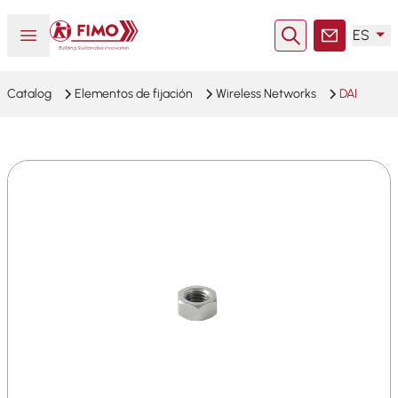
Volver a la página principal
Abrir o cerrar el menú
ES
Buscar en
Contacto
Catalog
Elementos de fijación
Wireless Networks
DAI