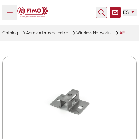
Volver a la página principal
Abrir o cerrar el menú
ES
Buscar en
Contacto
Catalog
Abrazaderas de cable
Wireless Networks
APU