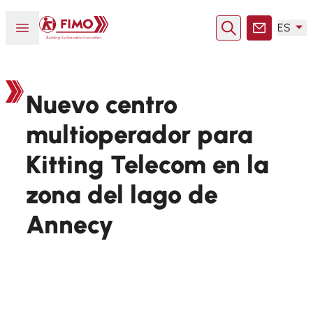
Volver a la página principal
Abrir o cerrar el menú
ES
Buscar en
Contacto
Nuevo centro
multioperador para
Kitting Telecom en la
zona del lago de
Annecy