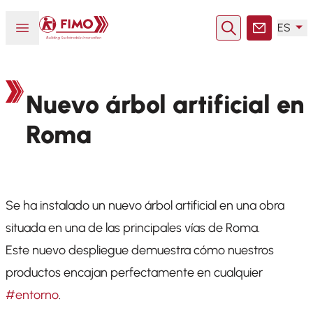
Volver a la página principal
Abrir o cerrar el menú
ES
Buscar en
Contacto
Nuevo árbol artificial en
Roma
Se ha instalado un nuevo árbol artificial en una obra
situada en una de las principales vías de Roma.
Este nuevo despliegue demuestra cómo nuestros
productos encajan perfectamente en cualquier
#entorno
.