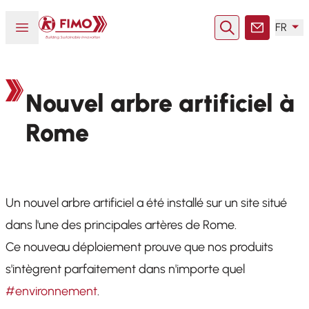
Retour à l'accueil
Ouvrir ou fermer le menu
FR
Rechercher
Contact
Nouvel arbre artificiel à
Rome
Un nouvel arbre artificiel a été installé sur un site situé
dans l'une des principales artères de Rome.
Ce nouveau déploiement prouve que nos produits
s'intègrent parfaitement dans n'importe quel
#environnement
.