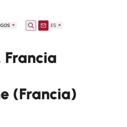
OGOS
ES
Buscar en
Contacto
 Francia
e (Francia)