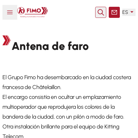
Volver a la página principal
Abrir o cerrar el menú
ES
Buscar en
Contacto
Antena de faro
El Grupo Fimo ha desembarcado en la ciudad costera
francesa de Châtelaillon.
El encargo consistía en ocultar un emplazamiento
multioperador que reprodujera los colores de la
bandera de la ciudad, con un pilón a modo de faro.
Otra instalación brillante para el equipo de Kitting
Telecom.