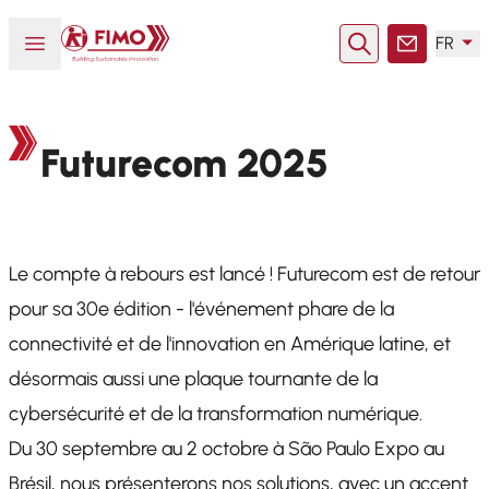
Retour à l'accueil
Ouvrir ou fermer le menu
FR
Rechercher
Contact
Futurecom 2025
Le compte à rebours est lancé ! Futurecom est de retour
pour sa 30e édition - l'événement phare de la
connectivité et de l'innovation en Amérique latine, et
désormais aussi une plaque tournante de la
cybersécurité et de la transformation numérique.
Du 30 septembre au 2 octobre à São Paulo Expo au
Brésil, nous présenterons nos solutions, avec un accent