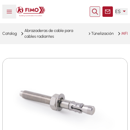
Volver a la página principal
Abrir o cerrar el menú
ES
Buscar en
Contacto
Abrazaderas de cable para
Catalog
Túnelización
MFI
cables radiantes