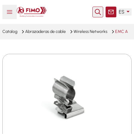
Volver a la página principal
Abrir o cerrar el menú
ES
Buscar en
Contacto
Catalog
Abrazaderas de cable
Wireless Networks
EMC A