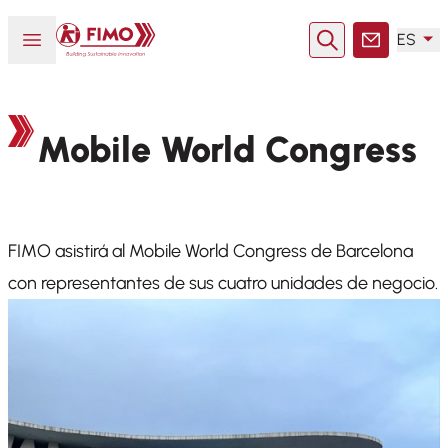
Volver a la página principal
Abrir o cerrar el menú
ES
Buscar en
Contacto
Mobile World Congress
FIMO asistirá al Mobile World Congress de Barcelona
con representantes de sus cuatro unidades de negocio.