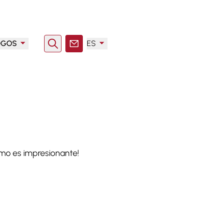
OGOS
ES
Buscar en
Contacto
imo es impresionante!