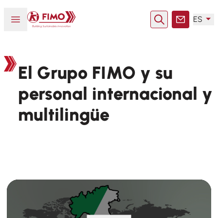
Volver a la página principal
Abrir o cerrar el menú
ES
Buscar en
Contacto
El Grupo FIMO y su
personal internacional y
multilingüe