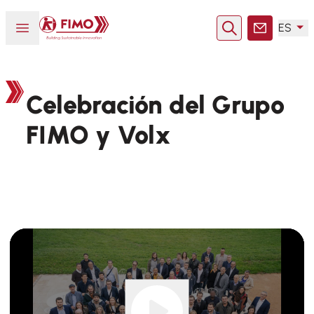
Volver a la página principal
Abrir o cerrar el menú
ES
Buscar en
Contacto
Celebración del Grupo
FIMO y Volx