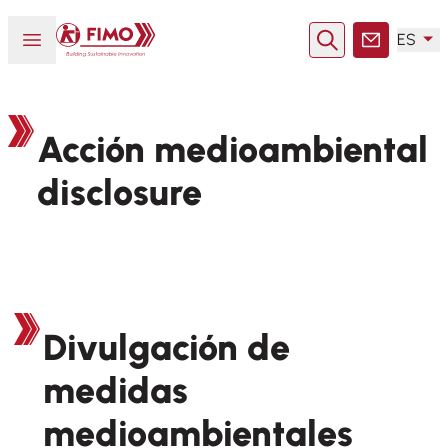
Volver a la página principal
Abrir o cerrar el menú
ES
Buscar en
Contacto
Acción medioambiental
disclosure
Divulgación de
medidas
medioambientales