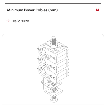
Minimum Power Cables (mm)
14
Lire la suite
Maximum Power Cables (mm)
17
Hooking
on round ø 8-25 mm on flat 3-25 mm
Other Cables
6 x 5-7