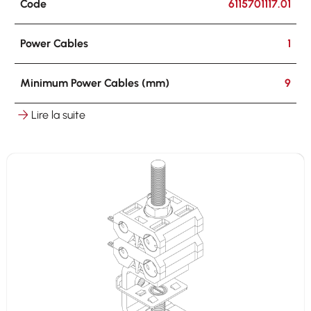
Code
6115701117.01
Power Cables
1
Minimum Power Cables (mm)
9
Lire la suite
Maximum Power Cables (mm)
11
Hooking
on round ø 8-25 mm on flat 3-25 mm
Other Cables
1 x 5-7