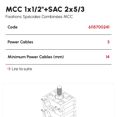
MCC 1x1/2"+SAC 2x5/3
Fixations Spéciales Combinées MCC
Code
6115700241
Power Cables
3
Minimum Power Cables (mm)
14
Lire la suite
Maximum Power Cables (mm)
17
Hooking
on round ø 8-25 mm on flat 3-25 mm
Other Cables
6 x 4-5