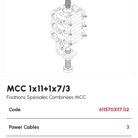
Other Cables
2 x 5-7
MCC 1x11+1x7/3
Fixations Spéciales Combinées MCC
Code
6115703117.02
Power Cables
3