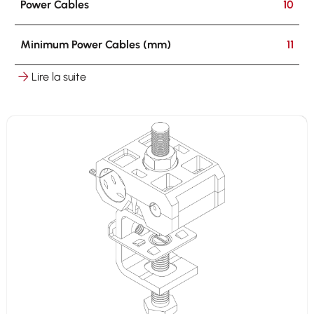
Power Cables
10
Minimum Power Cables (mm)
11
Lire la suite
Maximum Power Cables (mm)
14
Hooking
on round ø 8-25 mm on flat 3-25 mm
Other Cables
2 x 7-9