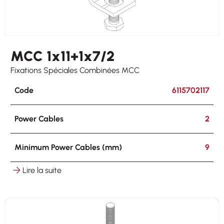
MCC 1x11+1x7/2
Fixations Spéciales Combinées MCC
Code
6115702117
Power Cables
2
Minimum Power Cables (mm)
9
Lire la suite
Maximum Power Cables (mm)
11
Hooking
on round ø 8-25 mm on flat 3-25 mm