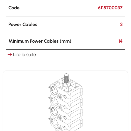
Code
6115700037
Power Cables
3
Minimum Power Cables (mm)
14
Lire la suite
Maximum Power Cables (mm)
17
Hooking
on round ø 8-25 mm on flat 3-25 mm
Other Cables
3 x 5-7