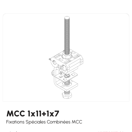
Maximum Power Cables (mm)
17
Hooking
on round ø 8-25 mm on flat 3-25 mm
Other Cables
6 x 5-7
MCC 1x11+1x7
Fixations Spéciales Combinées MCC