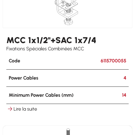
MCC 1x1/2"+SAC 1x7/4
Fixations Spéciales Combinées MCC
Code
6115700055
Power Cables
4
Minimum Power Cables (mm)
14
Lire la suite
Maximum Power Cables (mm)
17
Hooking
on round ø 8-25 mm on flat 3-25 mm