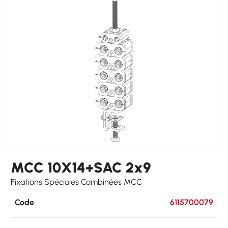
Hooking
on round ø 8-25 mm on flat 3-25 mm
Other Cables
1 x 5-7
MCC 10X14+SAC 2x9
Fixations Spéciales Combinées MCC
Code
6115700079