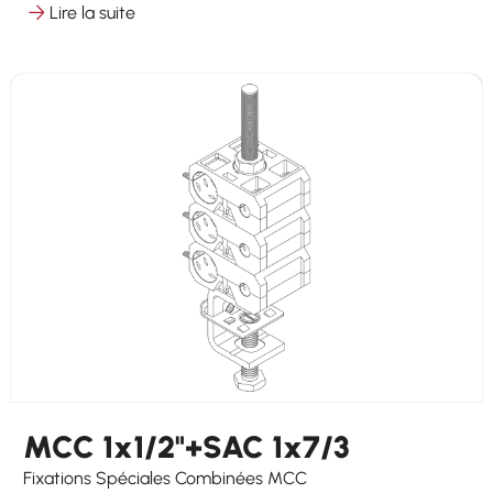
Lire la suite
Maximum Power Cables (mm)
17
Hooking
on round ø 8-25 mm on flat 3-25 mm
Other Cables
3 x 5-7
MCC 1x1/2"+SAC 1x7/3
Fixations Spéciales Combinées MCC