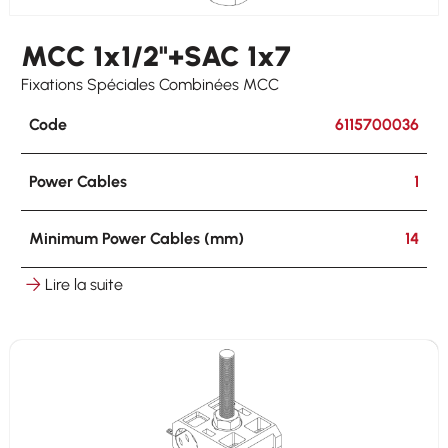
MCC 1x1/2"+SAC 1x7
Fixations Spéciales Combinées MCC
Code
6115700036
Power Cables
1
Minimum Power Cables (mm)
14
Lire la suite
Maximum Power Cables (mm)
17
Hooking
on round ø 8-25 mm on flat 3-25 mm
Other Cables
1 x 5-7