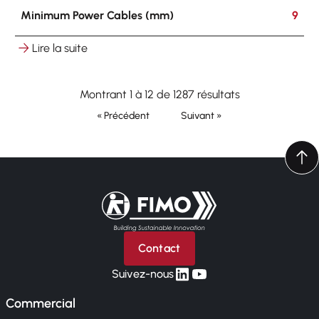
Minimum Power Cables (mm)
9
Lire la suite
Maximum Power Cables (mm)
11
Montrant 1 à 12 de 1287 résultats
Hooking
on round ø 8-25 mm on flat 3-25 mm
« Précédent
Suivant »
Other Cables
3 x 5-7
Retour à l'accueil
Contact
linkedin
yt
Suivez-nous
Commercial