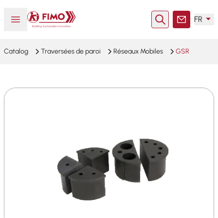
Retour à l'accueil
Ouvrir ou fermer le menu
FR
Rechercher
Contact
Catalog
Traversées de paroi
Réseaux Mobiles
GSR