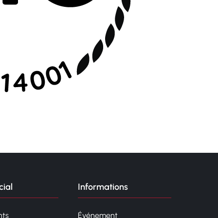
ial
Informations
ts
Événement