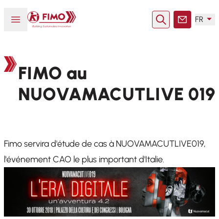
Retour à l'accueil
Ouvrir ou fermer le menu
FR
Rechercher
Contact
FIMO au
NUOVAMACUTLIVE 019
Fimo servira d'étude de cas à NUOVAMACUTLIVE019,
l'événement CAO le plus important d'Italie.