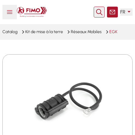
Retour à l'accueil
Ouvrir ou fermer le menu
FR
Rechercher
Contact
Catalog
Kit de mise à la terre
Réseaux Mobiles
EGK