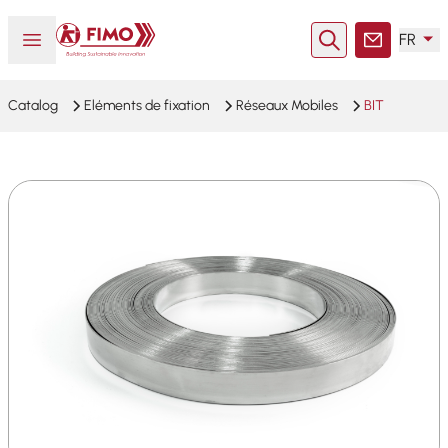
Retour à l'accueil
Ouvrir ou fermer le menu
FR
Rechercher
Contact
Catalog
Eléments de fixation
Réseaux Mobiles
BIT