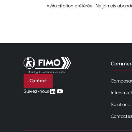
▪️ Ma citation préférée : Ne jamais abando
Retour à l'accueil
Commerc
Contact
Composan
linkedin
yt
Suivez-nous
Infrastruc
Solutions
Contacte