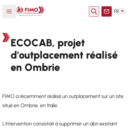
Retour à l'accueil
Ouvrir ou fermer le menu
FR
Rechercher
Contact
ECOCAB, projet
d'outplacement réalisé
en Ombrie
FIMO a récemment réalisé un outplacement sur un site
situé en Ombrie, en Italie.
L'intervention consistait à supprimer un abri existant