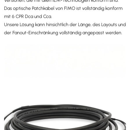
Versionen, die mit allen IEM-Technologien konform sind.
d
Das optische Patchkabel von FIMO ist vollständig konform
T
mit 6 CPR Dca und Cca.
Unsere Lösung kann hinsichtlich der Länge, des Layouts und
der Fanout-Einschränkung vollständig angepasst werden.