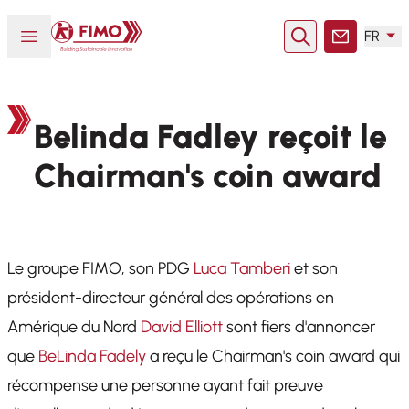
Retour à l'accueil
Ouvrir ou fermer le menu
FR
Rechercher
Contact
Belinda Fadley reçoit le
Chairman's coin award
Le groupe FIMO, son PDG
Luca Tamberi
et son
président-directeur général des opérations en
Amérique du Nord
David Elliott
sont fiers d'annoncer
que
BeLinda Fadely
a reçu le Chairman's coin award qui
récompense une personne ayant fait preuve