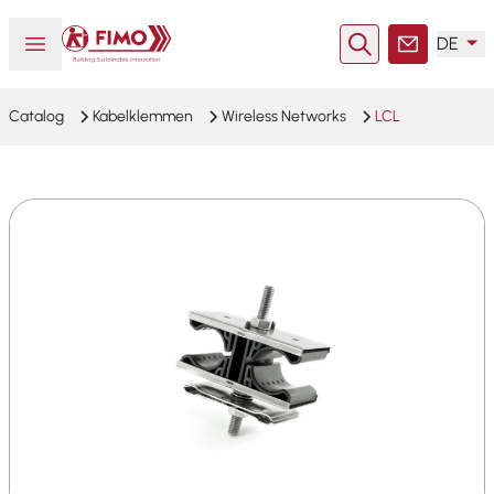
Zurück zur Startseite
Menü öffnen oder schließen
DE
Suche
Kontakt
Catalog
Kabelklemmen
Wireless Networks
LCL