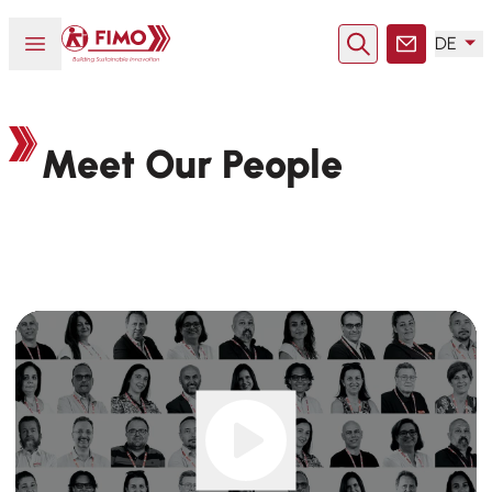
Zurück zur Startseite
Menü öffnen oder schließen
DE
Suche
Kontakt
Meet Our People