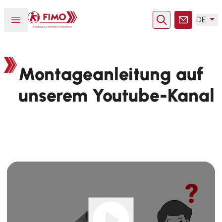
Zurück zur Startseite
Menü öffnen oder schließen
DE
Suche
Kontakt
Montageanleitung auf
unserem Youtube-Kanal