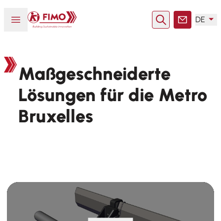
Zurück zur Startseite
Menü öffnen oder schließen
DE
Suche
Kontakt
Maßgeschneiderte
Lösungen für die Metro
Bruxelles