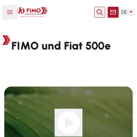
Zurück zur Startseite
Menü öffnen oder schließen
DE
Suche
Kontakt
FIMO und Fiat 500e