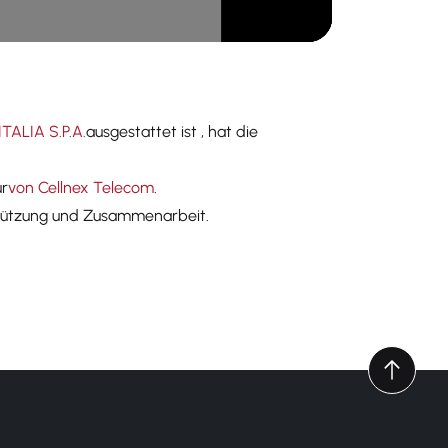
TALIA S.P.A.
ausgestattet ist
, hat die
ur
von Cellnex Telecom
.
stützung und Zusammenarbeit.