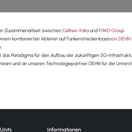
 der Zusammenarbeit zwischen
Cellnex Italia
und
FIMO Group
.
 einem
kombinierten Ableiter auf Funkenstreckenbasis
von DEHN I
.
ät das Paradigma für den Aufbau der zukünftigen
5G-Infrastrukt
gsteam und an unseren Technologiepartner DEHN für die Unter
Units
Informationen