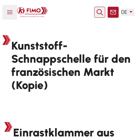
Zurück zur Startseite
Menü öffnen oder schließen
DE
Suche
Kontakt
Kunststoff-
Schnappschelle für den
französischen Markt
(Kopie)
Einrastklammer aus