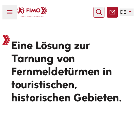
Zurück zur Startseite
Menü öffnen oder schließen
DE
Suche
Kontakt
Eine Lösung zur
Tarnung von
Fernmeldetürmen in
touristischen,
historischen Gebieten.