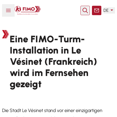
Zurück zur Startseite
Menü öffnen oder schließen
DE
Suche
Kontakt
Eine FIMO-Turm-
Installation in Le
Vésinet (Frankreich)
wird im Fernsehen
gezeigt
Die Stadt Le Vésinet stand vor einer einzigartigen